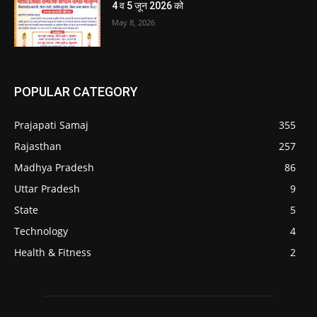
4 व 5 जून 2026 को
May 8, 2026
POPULAR CATEGORY
Prajapati Samaj
355
Rajasthan
257
Madhya Pradesh
86
Uttar Pradesh
9
State
5
Technology
4
Health & Fitness
2