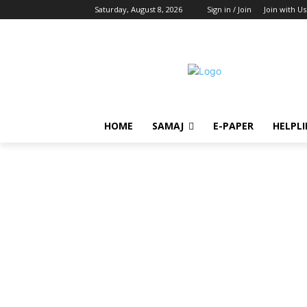
Saturday, August 8, 2026
Sign in / Join
Join with 
HOME
SAMAJ
E-PAPER
HELPLI