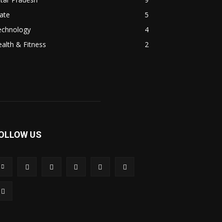
ate
5
echnology
4
alth & Fitness
2
OLLOW US