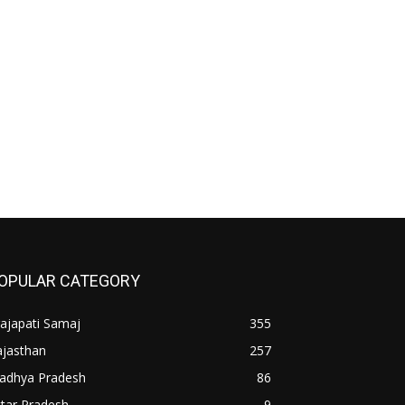
OPULAR CATEGORY
ajapati Samaj
355
ajasthan
257
adhya Pradesh
86
tar Pradesh
9