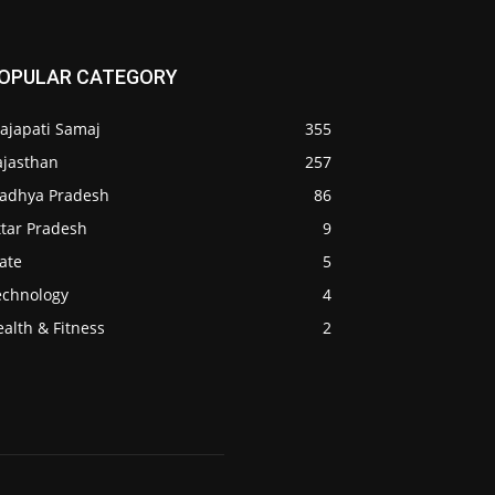
OPULAR CATEGORY
ajapati Samaj
355
ajasthan
257
adhya Pradesh
86
ttar Pradesh
9
ate
5
echnology
4
alth & Fitness
2